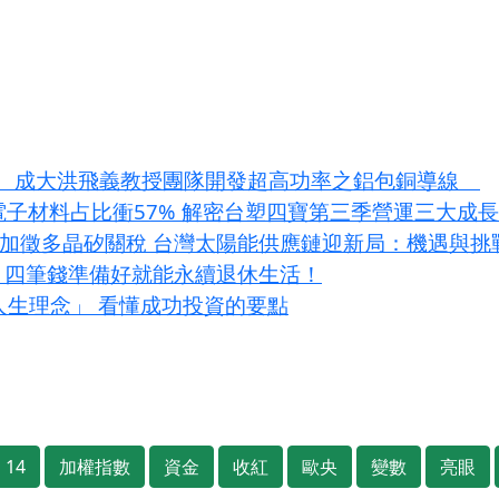
 發展 成大洪飛義教授團隊開發超高功率之鋁包銅導線
I電子材料占比衝57% 解密台塑四寶第三季營運三大成
條款加徵多晶矽關稅 台灣太陽能供應鏈迎新局：機遇與挑
？四筆錢準備好就能永續退休生活！
大人生理念」 看懂成功投資的要點
14
加權指數
資金
收紅
歐央
變數
亮眼