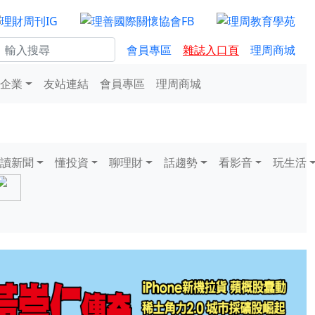
會員專區
雜誌入口頁
理周商城
企業
友站連結
會員專區
理周商城
讀新聞
懂投資
聊理財
話趨勢
看影音
玩生活