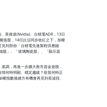
偉達(Nvidia)、台積電ADR，13日
權值股，14日
終場
同步收紅之下，加權
可見到部份「台積電先進製程供應鏈
鐵股」、「玻璃陶瓷股」、「顯示器
」基調，再進一步擴大救市資金規模，
」疫情何時明顯、穩定趨緩？疫苗何時正
加權指數後續方有機會再見到長波段、