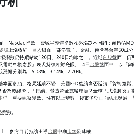
前分析
見；Nasdaq指數、費城半導體指數收盤漲跌不同調；超微(AMD)、英
終場
上漲收紅；
台股
盤面，部份電子、金融、傳產等台灣50成分
，加權指數仍持續站於120日、240日均線之上。近期
台股
盤面，仍
及電動車概念股」表現持續相對亮眼。14日
台股
盤面中，以「鋼
幅分別為：5.08%、3.14%、2.70%。
基本面多頭」格局延續不變；美國FED後續會否延續「貨幣寬鬆
B)會否為救經濟，「持續」營造資金寬鬆環境？全球「武漢肺炎
走勢
，重要觀察變數。惟有以上變數，後市多朝正向結果發展，
勢
變數。
之上，多方目前持續主導
台股
中期
走勢
發球權。