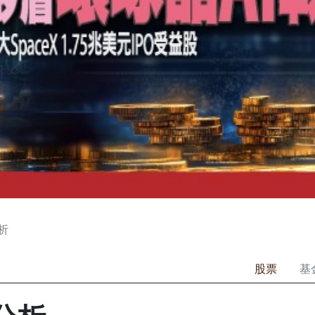
析
股票
基