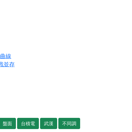
長曲線
戰並存
盤面
台積電
武漢
不同調