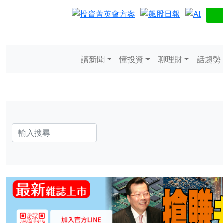
讀新聞
懂投資
聊理財
話趨勢