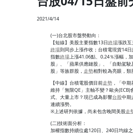
台股04/15日盤
2021/4/14
(一)台北股市盤勢動向：
【短線】美股主要指數13日
終場
漲跌互
終場
則同步上漲作收；台積電現貨14日
指數
終場
上漲41.06點、0.24％漲幅
股」、「蘋果供應鏈股」、「自動駕駛
股」等族群股，
走勢
相對較為亮眼，類股漲
【中線】台積電股價目前
走勢
，「中期
維持「無限QE」主軸不變？歐央(EC
式、大量上市？現已成為影響
台股
中期
連續漲勢。
※上述研判依據，尚未包含晚間美股
走
(二)技術面分析：
加權指數持續位處120日、240日均線