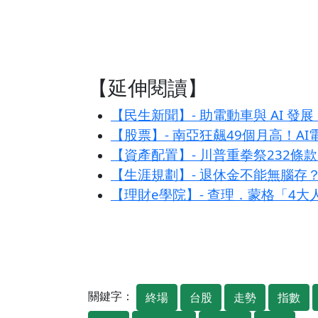
【延伸閱讀】
【民生新聞】- 助電動車與 AI
【股票】- 南亞狂飆49個月高！A
【資產配置】- 川普重拳祭232
【生涯規劃】- 退休金不能無腦存
【理財e學院】- 查理．蒙格「4
關鍵字：
終場
台股
走勢
指數