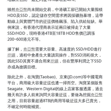
雖然
奇亞幣
尚未開始交易，中港礦工卻已開始大量囤積
HDD及SSD，認定儲存空間需求將因採礦熱暴增，這帶
動線上與實體門市的
硬碟
價格飆漲、陷入供給短缺。舉
例來說，有香港代理商表示近兩日被掃走了大量
SSD/HDD，現時香港4TB至18TB HDD售價已調漲
200~600港元不等。
據了解，
奇亞幣
需要大容量、高速度的 SSD/HDD進行
挖礦
，過程中會產生大量讀寫操作，對SSD消耗很大，
因此SSD其實不適合用來
挖礦
，但在豐厚利潤之下SSD
亦成為搶購目標。
除此之外，在淘寶(Taobao)、京東(JD.com)等中國電商
平台，商用級大容量
硬碟
也遭一掃而空。淘寶某個販售
Seagate、Western Digital的線上店家客服透露，過去
幾天有許多人前來詢問大容量
硬碟
，要做為挖掘
奇亞幣
之用，目前容量超過8TB的商用等級
硬碟
大多已賣光，
不確定何時能補貨。