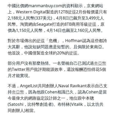
中國比價網manmanbuy.com的資料顯示，京東網站
上，Western Digital製造的12TB
硬碟
2月份報價還只有
2,188元人民幣(337美元)，4月8日已飆升至3,499元人
民幣。淘寶網由Seagate打造的8TB商用等級
硬碟
，原
價為1,150元人民幣，4月14日也飆至2,160元人民幣。
對於市場傳出的
硬碟
「危機」，Hoffman認為這些都誇
大其辭，他說短缺問題應是短暫的、且侷限於東南亞。
他並說，中國僅製造全球約20%的
硬碟
。
部分用戶沒有那麼熱情。一名聲稱自己已測試過
奇亞幣
的Twitter用戶批評期能源效率，還說報酬恐怕得花5個
月才能實現。
不過，AngelList共同創辦人Naval Ravikant表示自己支
持
奇亞幣
，因為他跟Cohen相識已久，認為Cohen是當
今最偉大的網路協定設計師之一，地位跟中本聰
(Satoshi，比特幣創造者)、布特林(Vitalik，以太坊共
同創辦人)相當。