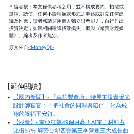
＊編者按：本文僅供參考之用，並不構成要約、招攬或
邀請、誘使、任何不論種類或形式之申述或訂立任何建
議及推薦，讀者務請運用個人獨立思考能力，自行作出
投資決定，如因相關建議招致損失，概與《精實財經媒
體》、編者及作者無涉。
原文來自
<MoneyDJ>
【延伸閱讀】
【國內新聞】- 『幸符製造所』特展主視覺曝光
設計師官官：「把社會的同理與陪伴，化為飛
翔的祝福平安符。」
【股票】- 南亞狂飆49個月高！AI電子材料占
比衝57% 解密台塑四寶第三季營運三大成長曲