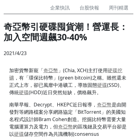
企業快訊
台股快報
周刊精選
奇亞幣引硬碟囤貨潮！營運長：
加入空間週飆30-40%
2021/4/23
加密貨幣新寵「
奇亞幣
」(Chia, XCH)主打使用
硬碟
挖
礦
，有「環保比特幣」(green bitcoin)之稱。雖然還未
正式上市，卻已風靡中港礦工，導致固態
硬碟
(SSD)、
傳統
硬碟
(HDD)近日突然短缺，價格飆升。
南華早報、Decrypt、HKEPC近日報導，
奇亞幣
是由開
發對等網路檔案分享網路協定「BitTorrent」的美國知
名程式設計師Bram Cohen創造。挖掘比特幣需要大量
電腦運算力及電力，但
奇亞幣
的區塊鏈及交易平台卻是
以
硬碟
儲存空間作為共識機制(consensus