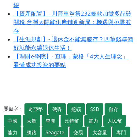
線
【資產配置】- 川普重拳祭232條款加徵多晶矽
關稅 台灣太陽能供應鏈迎新局：機遇與挑戰並
存
【生涯規劃】- 退休金不能無腦存？四筆錢準備
好就能永續退休生活！
【理財e學院】- 查理．蒙格「4大人生理念」
看懂成功投資的要點
關鍵字：
奇亞幣
硬碟
挖礦
SSD
儲存
中國
大量
空間
比特幣
電力
人民幣
能力
網路
Seagate
交易
大容量
專門