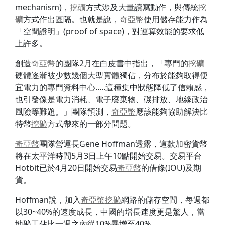
mechanism)，
挖礦
方式涉及大量讀寫動作，與傳統
挖
礦
方式作出區隔。也就是說，
奇亞幣
使用儲存能力作為
「空間證明」(proof of space)，對運算效能的要求低
上許多。
創造
奇亞幣
的團隊2月在白皮書中指出，「專門的
挖礦
硬體逐漸被少數幾個大型實體獨佔，分布於能夠取得便
宜電力的專門資料中心.....這種集中狀態降低了信賴感，
也引發像是電力消耗、電子廢棄物、碳排放、地緣政治
風險等難題。」團隊預測，
奇亞幣
應該能夠協助解決比
特幣
挖礦
方式帶來的一部分問題。
奇亞幣
團隊營運長Gene Hoffman透露，這款加密貨幣
將在太平洋時間5月3日上午10點開始交易。交易平台
Hotbit已於4月20日開始交易
奇亞幣
的借條(IOU)及期
貨。
Hoffman說，加入
奇亞幣
挖礦
網路的儲存空間，每週都
以30~40%的速度成長，中國的增長速度更是驚人，當
地礦工佔比一週之內從10%暴增至40%。