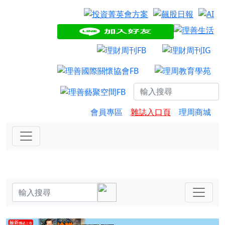
會員專區
雜誌入口頁
理周商城