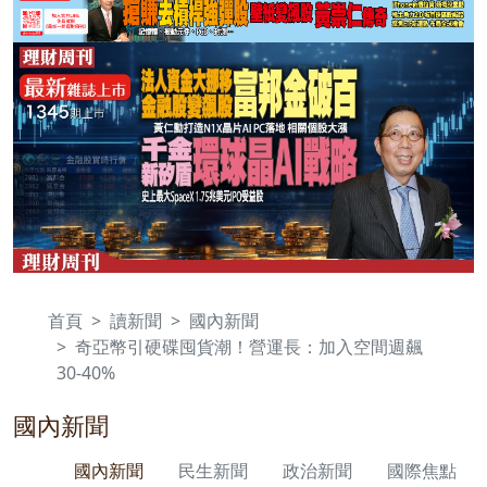
首頁
讀新聞
國內新聞
奇亞幣引硬碟囤貨潮！營運長：加入空間週飆
30-40%
國內新聞
國內新聞
民生新聞
政治新聞
國際焦點