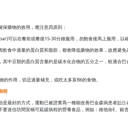
確保藥物的效用，應注意四原則：
adopar)可以在餐前或餐後15-30分鐘服用，勿飽食後馬上服用
因飲食中過量的蛋白質和脂肪，都會降低藥物的效果，故應避免
，其中豆類的蛋白質含量約是碳水化合物的五分之一，較適合巴
物的作用，切忌過量補充，或吃太多富B6的食物。
病程
動是最好的方式，運動已被證實爲一種能改善巴金森病患者
動作
不要迷信坊間宣稱可延緩病程的營養食品，例如：維他命E、銀