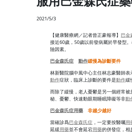
服用巴金森氏症藥
2021/5/3
【健康醫療網／記者曾正豪報導】
巴金
接近60歲，50歲以前發病屬於早發型
險因素。
巴金森氏症
動作
緩慢為診斷要件
林新醫院腦中風中心主任林志豪醫師表
動作
症狀，臨床上診斷的要件是
動作
緩
而除了緩慢，老人憂鬱是另一個經常被
秘、憂鬱、快速動眼期睡眠障礙等非
動
巴金森氏症
用藥
非越少越好
當確診爲
巴金森氏症
，一定要按醫囑
用
延緩
用藥
並不會延宕
用藥
的併發症，相