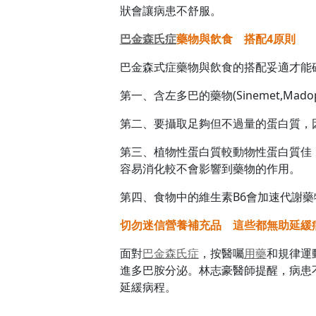
狀會讓病患不舒服。
巴金森氏症
藥物與飲食 搭配
4
原則
巴金森式症藥物與飲食的搭配妥適才能
第一、含左多巴的藥物(Sinemet,M
第二、要攝取足夠但不過量的蛋白質，
第三、植物性蛋白質較動物性蛋白質佳
容易消化較不會影響到藥物的作用。
第四、食物中的維生素B6會加速代謝藥
切勿迷信營養補充品 這些都無助延緩
面對
巴金森氏症
，按醫囑
用藥
和規律運
進多巴胺分泌。林志豪醫師提醒，病患
延緩病程。