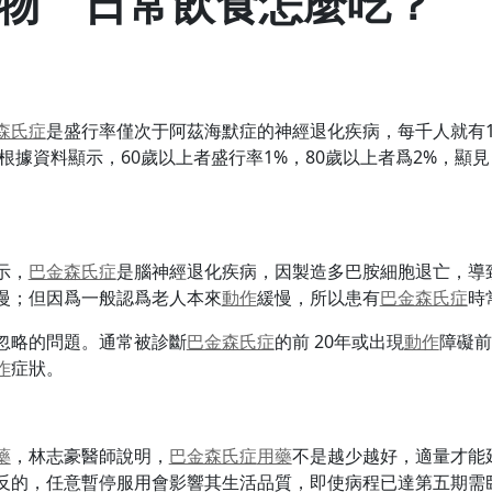
物 日常飲食怎麼吃？
森氏症
是盛行率僅次于阿茲海默症的神經退化疾病，每千人就有1
。根據資料顯示，60歲以上者盛行率1%，80歲以上者爲2%，
示，
巴金森氏症
是腦神經退化疾病，因製造多巴胺細胞退亡，導
慢；但因爲一般認爲老人本來
動作
緩慢，所以患有
巴金森氏症
時
忽略的問題。通常被診斷
巴金森氏症
的前 20年或出現
動作
障礙前
作
症狀。
藥
，林志豪醫師說明，
巴金森氏症
用藥
不是越少越好，適量才能
反的，任意暫停服用會影響其生活品質，即使病程已達第五期需