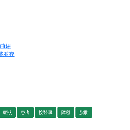
圖
長曲線
戰並存
症狀
患者
按醫囑
障礙
脂肪