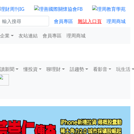
會員專區
雜誌入口頁
理周商城
企業
友站連結
會員專區
理周商城
讀新聞
懂投資
聊理財
話趨勢
看影音
玩生活