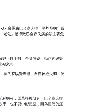
-3人會罹患
巴金森氏症
，平均發病年齡
顯見「老化」是導致巴金森氏病的最主要危
致靜止性手抖、全身僵硬、
動作
遲緩等
常被忽略。
，就先有嗅覺障礙、自律神經失調、便
延緩病程，因爲根據研究，
巴金森氏症
臥床，也不要中斷
用藥
，因爲僵硬的症