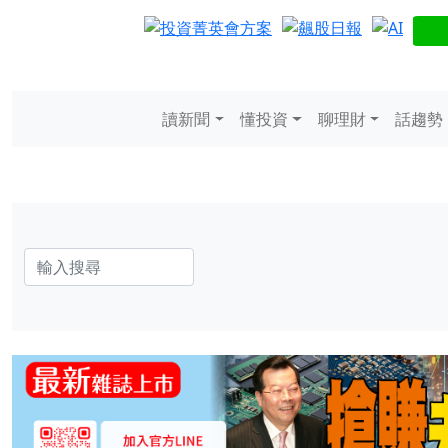
讀新聞
懂投資
聊理財
話趨勢