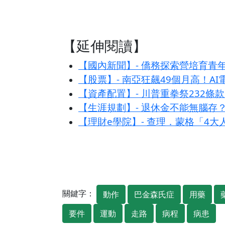
【延伸閱讀】
【國內新聞】- 僑務探索營培育青
【股票】- 南亞狂飆49個月高！A
【資產配置】- 川普重拳祭232
【生涯規劃】- 退休金不能無腦存
【理財e學院】- 查理．蒙格「4
關鍵字：
動作
巴金森氏症
用藥
要件
運動
走路
病程
病患