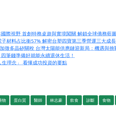
年國際視野 首創特務桌遊與實境闖關 解鎖全球僑務藍
I電子材料占比衝57% 解密台塑四寶第三季營運三大成
條款加徵多晶矽關稅 台灣太陽能供應鏈迎新局：機遇與挑
？四筆錢準備好就能永續退休生活！
大人生理念」 看懂成功投資的要點
藥物
蛋白質
醫師
林志豪
飲食
診斷
食物