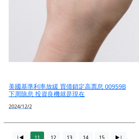
美國基準利率放緩 買債鎖定高票息 00959B
下周除息 投資良機就是現在
2024/12/2
|◄
11
12
13
14
15
►|