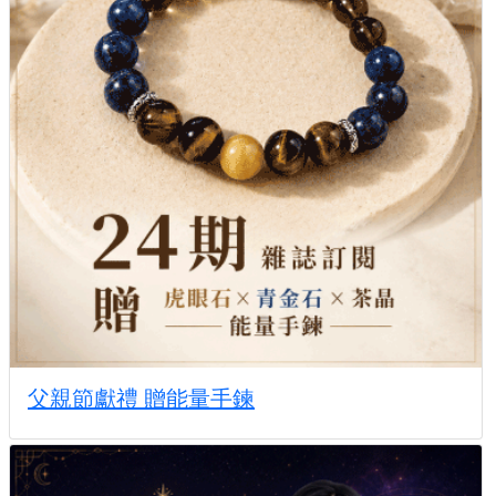
父親節獻禮 贈能量手鍊