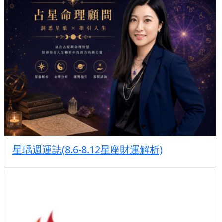
星瑀週運誌(8.6-8.12星座財運解析)