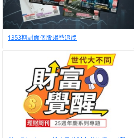
1353期封面個股趨勢追蹤