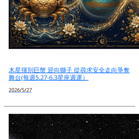
木星揮別巨蟹 迎向獅子 從尋求安全走向爭奪
舞台(每週5.27-6.3星座週運）
2026/5/27