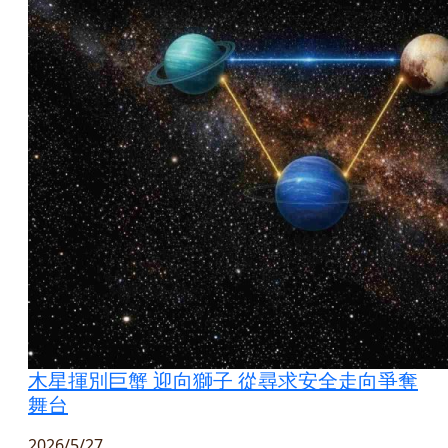
木星揮別巨蟹 迎向獅子 從尋求安全走向爭奪
舞台
2026/5/27