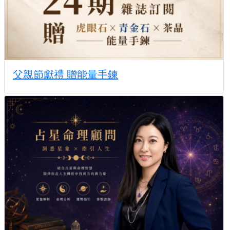
父親節獻禮 贈能量手鍊