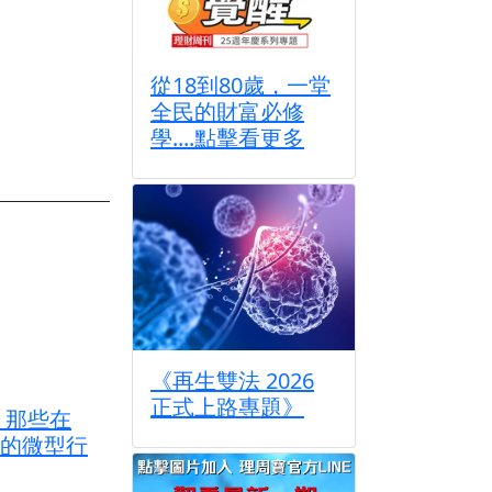
從18到80歲，一堂
全民的財富必修
學....點擊看更多
《再生雙法 2026
正式上路專題》
 那些在
的微型行