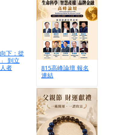
向下：從
」 到立
人者
815高峰論壇 報名
連結