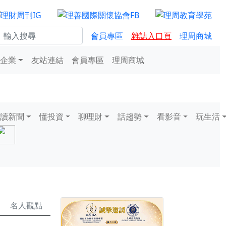
會員專區
雜誌入口頁
理周商城
企業
友站連結
會員專區
理周商城
讀新聞
懂投資
聊理財
話趨勢
看影音
玩生活
名人觀點