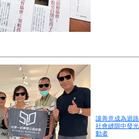
讓善意成為迴路
社會縫隙中發光
動者