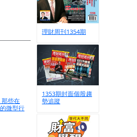
理財周刊1354期
1353期封面個股趨
 那些在
勢追蹤
的微型行