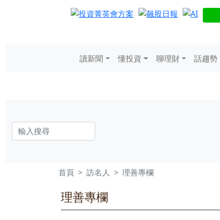
讀新聞
懂投資
聊理財
話趨勢
首頁
訪名人
理善專欄
理善專欄