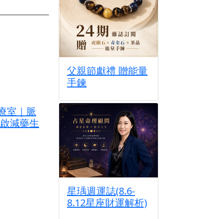
父親節獻禮 贈能量
手鍊
診療室｜脈
啟減藥生
星瑀週運誌(8.6-
8.12星座財運解析)