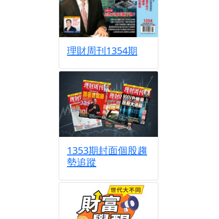
理財周刊1354期
1353期封面個股趨
勢追蹤