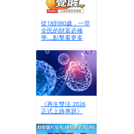
從18到80歲，一堂
全民的財富必修
學....點擊看更多
《再生雙法 2026
正式上路專題》