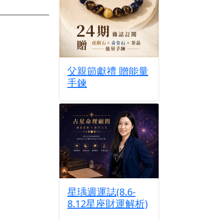
父親節獻禮 贈能量
手鍊
星瑀週運誌(8.6-
8.12星座財運解析)