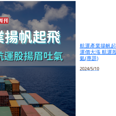
航運產業揚帆起
運價大漲 航運
氣(專題)
2024/5/10