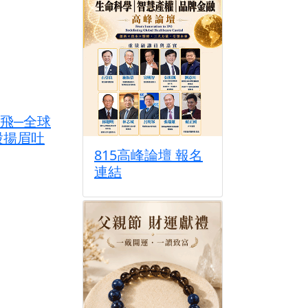
飛─全球
股揚眉吐
815高峰論壇 報名
連結