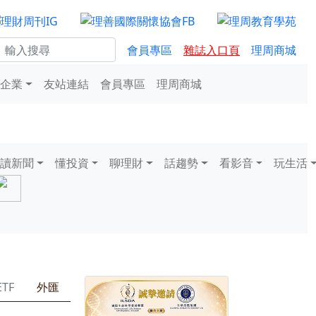
會員專區
雜誌入口頁
理周商城
企業
友站連結
會員專區
理周商城
讀新聞
懂投資
聊理財
話趨勢
看影音
玩生活
ETF
外匯