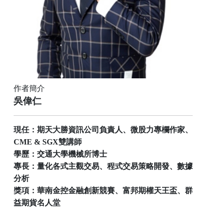
作者簡介
吳偉仁
現任：期天大勝資訊公司負責人、微股力專欄作家、
CME & SGX雙講師
學歷：交通大學機械所博士
專長：量化各式主觀交易、程式交易策略開發、數據
分析
獎項：華南金控金融創新競賽、富邦期權天王盃、群
益期貨名人堂