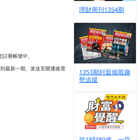
理財周刊1354期
您註冊帳號中。
收到最新一期。派送至開通後需
1353期封面個股趨
勢追蹤
從18到80歲，一堂