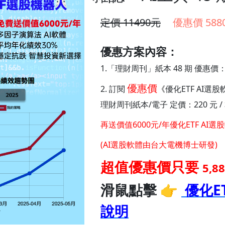
定價 11490元
優惠價 588
優惠方案內容：
1.「理財周刊」紙本 48 期 優惠價：5
優惠價
2. 訂閱
《
優化ETF AI選股
理財周刊紙本/電子 定價：220 元 /
再送價值6000元/年優化ETF AI
(AI選股軟體由台大電機博士研發)
超值優惠價只要
5,8
滑鼠點擊 👉
優化
E
說明