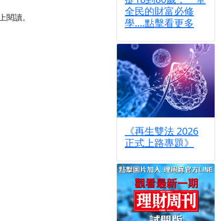
全民的財富必修
線上閱讀。
學....點擊看更多
《再生雙法 2026
正式上路專題》