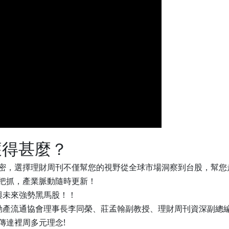
獲得甚麼？
密，選擇理財周刊不僅幫您的視野從全球市場洞察到台股，幫您走
把抓，產業脈動隨時更新！
與未來強勢黑馬股！！
動產流通協會理事長李同榮、莊孟翰副教授、理財周刊資深副總
傳達裡周多元理念!