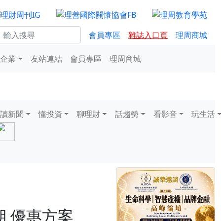
會員專區
雜誌入口頁
理周商城
企業
友站連結
會員專區
理周商城
讀新聞
懂投資
聊理財
話趨勢
看影音
玩生活
 期 優惠方案