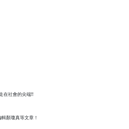
在社會的尖端!!
編輯顏瓊真等文章！