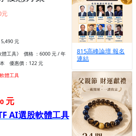
0元
,490 元
815高峰論壇 報名
軟體工具》 價格 ：6000 元 / 年
連結
 本 優惠價：122 元
選股軟體工具
元
80
TF AI選股軟體工具