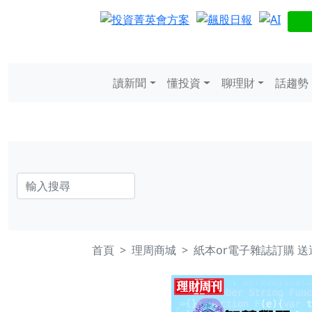
讀新聞
懂投資
聊理財
話趨勢
首頁
理周商城
紙本or電子雜誌訂購 