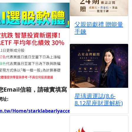
父親節獻禮 贈能量
手鍊
您
Email
信箱，請確實填寫
星瑀週運誌(8.6-
網址:
8.12星座財運解析)
.tw/Home/starklabearlyaccess