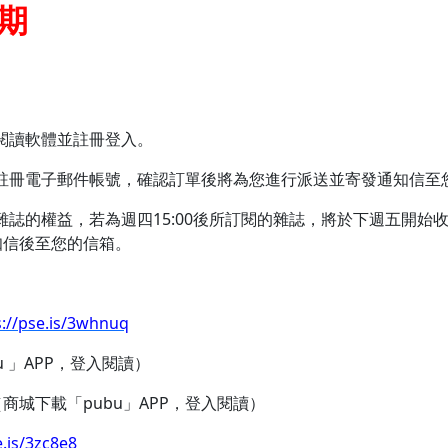
期
閱讀軟體並註冊登入。
註冊電子郵件帳號，確認訂單後將為您進行派送並寄發通知信至
誌的權益，若為週四15:00後所訂閱的雜誌，將於下週五開始
知信後至您的信箱。
s://pse.is/3whnuq
bu 」APP，登入閱讀）
（商城下載「pubu」APP，登入閱讀）
e.is/3zc8e8