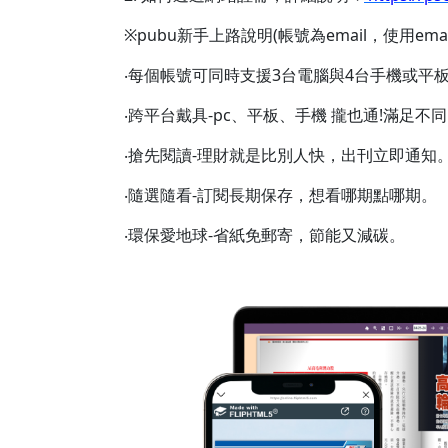
※pubu新手上路說明(帳號為email，使用
‧每個帳號可同時支援3台電腦與4台手機或平
‧跨平台戴具-pc、平板、手機 攏也通!滿足不
‧搶先閱讀-理財就是比別人快，出刊立即通知
‧隨選隨看-訂閱長期保存，想看哪期點哪期。
‧環保愛地球-省紙免郵寄，節能又減碳。