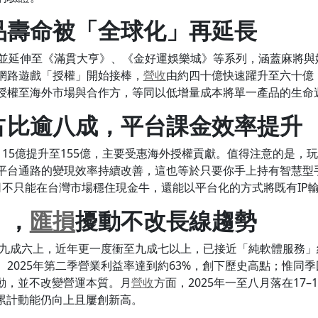
品壽命被「全球化」再延長
並延伸至《滿貫大亨》、《金好運娛樂城》等系列，涵蓋麻將與
網路遊戲「授權」開始接棒，
營收
由約四十億快速躍升至六十億，
授權至海外市場與合作方，等同以低增量成本將單一產品的生命
占比逾八成，平台課金效率提升
115億提升至155億，主要受惠海外授權貢獻。值得注意的是，玩家透過 
平台通路的變現效率持續改善，這也等於只要你手上持有智慧型
司不只能在台灣市場穩住現金牛，還能以平台化的方式將既有IP
」，
匯損
擾動不改長線趨勢
高至九成六上，近年更一度衝至九成七以上，已接近「純軟體服務
2025年第二季營業利益率達到約63%，創下歷史高點；惟同季
動，並不改變營運本質。月
營收
方面，2025年一至八月落在17
累計動能仍向上且屢創新高。