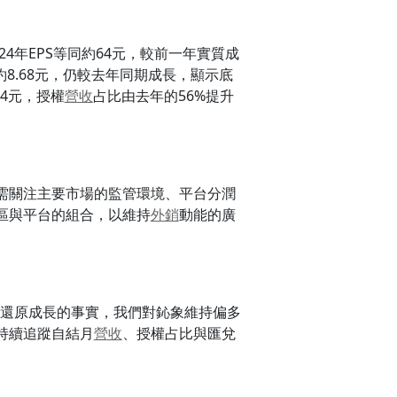
2024年EPS等同約64元，較前一年實質成
約8.68元，仍較去年同期成長，顯示底
24元，授權
營收
占比由去年的56%提升
需關注主要市場的監管環境、平台分潤
區與平台的組合，以維持
外銷
動能的廣
維持還原成長的事實，我們對鈊象維持偏多
持續追蹤自結月
營收
、授權占比與匯兌