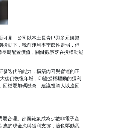
可見，公司以本土長青IP與多元娛樂
期擾動下，稅前淨利率季節性走弱，但
備長期配置價值，關鍵觀察落在授權動能
研發迭代的能力，構築內容與營運的正
放大後仍恢復年增，印證授權驅動的獲利
，回檔屬加碼機會。建議投資人以逢回
構屬合理。然而鈊象成為少數非電子產
對應的現金流與獲利支撐，這也驅動我