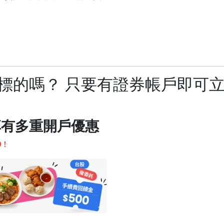
力標的嗎？ 只要有證券帳戶即可
享有多重開戶優惠
0！