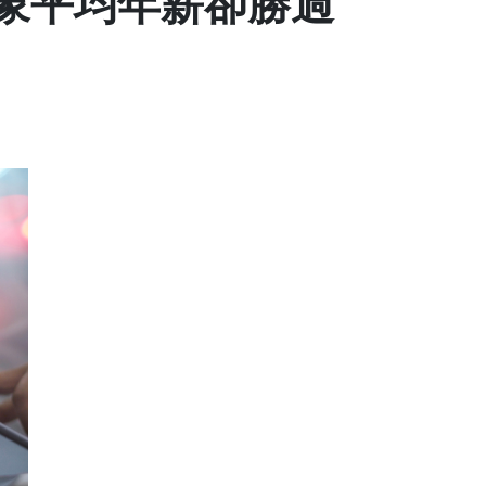
象平均年薪卻勝過