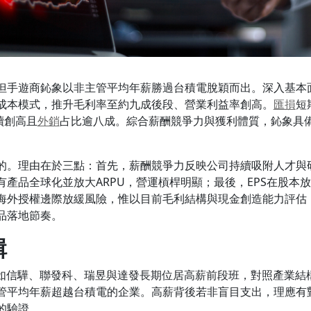
但手遊商鈊象以非主管平均年薪勝過台積電脫穎而出。深入基本面
成本模式，推升毛利率至約九成後段、營業利益率創高。
匯損
短
續創高且
外銷
占比逾八成。綜合薪酬競爭力與獲利體質，鈊象具
的。理由在於三點：首先，薪酬競爭力反映公司持續吸附人才與
有產品全球化並放大ARPU，營運槓桿明顯；最後，EPS在股本
海外授權邊際放緩風險，惟以目前毛利結構與現金創造能力評估
品落地節奏。
輯
計如信驊、聯發科、瑞昱與達發長期位居高薪前段班，對照產業結
管平均年薪超越台積電的企業。高薪背後若非盲目支出，理應有
的驗證。