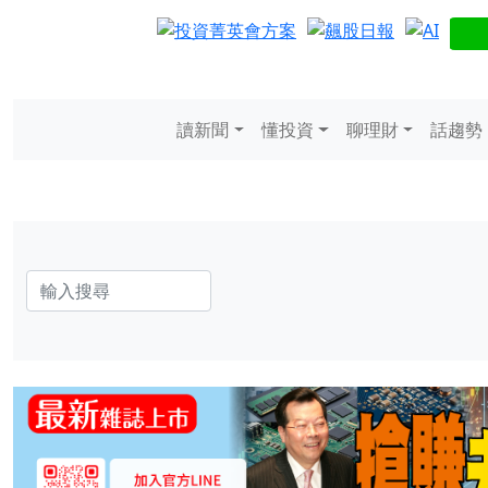
讀新聞
懂投資
聊理財
話趨勢