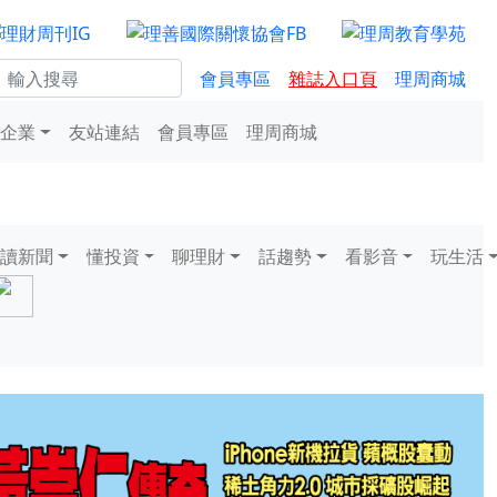
會員專區
雜誌入口頁
理周商城
企業
友站連結
會員專區
理周商城
讀新聞
懂投資
聊理財
話趨勢
看影音
玩生活