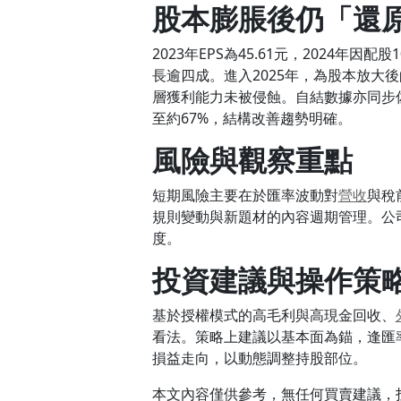
股本膨脹後仍「還
2023年EPS為45.61元，2024年
長逾四成。進入2025年，為股本放大後
層獲利能力未被侵蝕。自結數據亦同步佐
至約67%，結構改善趨勢明確。
風險與觀察重點
短期風險主要在於匯率波動對
營收
與稅
規則變動與新題材的內容週期管理。公
度。
投資建議與操作策
基於授權模式的高毛利與高現金回收、
看法。策略上建議以基本面為錨，逢匯
損益走向，以動態調整持股部位。
本文內容僅供參考，無任何買賣建議，