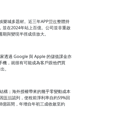
娛樂城多題材。近三年APP
營收
整體持
並在2024年站上百億。公司並非重啟
週期與變現半徑成倍放大。
Google 與 Apple 的儲值課金亦
手機，就很有可能成為客戶跟他們買
輸出。
」結構；海外授權帶來的幾乎零變動成本
因
匯損
認列，使稅前淨利率自約59%回
–18億區間，年增自年初三成收斂至約