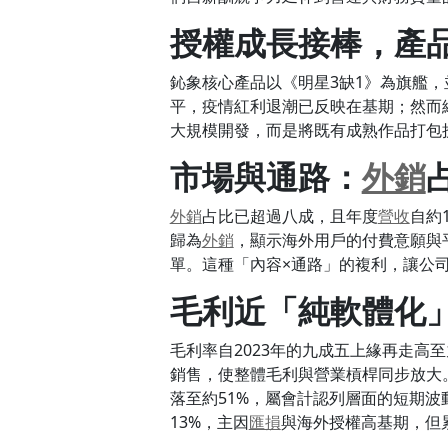
授權成長接棒，產
鈊象核心產品以《明星3缺1》為旗艦，
平，疫情紅利退潮已反映在基期；然而
大規模開發，而是將既有成熟作品打包
市場與通路：
外銷
外銷
占比已超過八成，且年度
營收
自約
歸為
外銷
，顯示海外用戶的付費意願與
單。這種「內容×通路」的複利，讓公
毛利近「純軟體化
毛利率自2023年的九成五上緣再走
銷售，使整體毛利與營業槓桿同步放大。
落至約51%，屬會計認列層面的短期波
13%，主因
匯損
與海外授權高基期，但