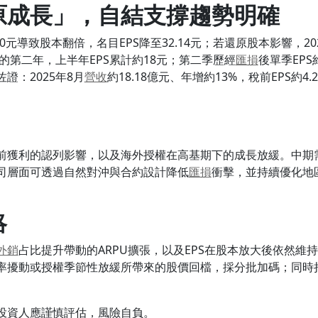
原成長」，自結支撐趨勢明確
因配股10元導致股本翻倍，名目EPS降至32.14元；若還原股本影響，
的第二年，上半年EPS累計約18元；第二季歷經
匯損
後單季EPS
證：2025年8月
營收
約18.18億元、年增約13%，稅前EPS約4.
前獲利的認列影響，以及海外授權在高基期下的成長放緩。中期
司層面可透過自然對沖與合約設計降低
匯損
衝擊，並持續優化地
略
外銷
占比提升帶動的ARPU擴張，以及EPS在股本放大後依然
率擾動或授權季節性放緩所帶來的股價回檔，採分批加碼；同時
投資人應謹慎評估，風險自負。