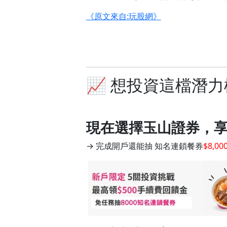
《原文來自:玩股網》
📈 想投資這檔潛
現在選擇玉山證券，
→ 完成開戶還能抽 知名連鎖餐券
$8,00