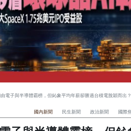
期由電子與半導體霸榜，但鈊象平均年薪卻勝過台積電脫穎而出
國內新聞
民生新聞
政治新聞
國際