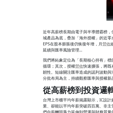
近年高薪榜長期由電子與半導體霸榜，
城產品為底，疊加「海外授權」的近零
EPS在股本膨脹後仍恢復年增，月
營收
延續與匯率風險管理...
我們將鈊象定位為「長期核心持有」標
循環；其次，授權
營收
快速擴張，將既
韌性。短線關注匯率造成的認列波動與
分批布局為主，持續觀察匯率與授權新
從高薪榜到投資邏
台灣上市櫃平均年薪揭露顯示，IC設
業、卻能以平均年薪突破四百萬、非主
們自薪酬競爭力延伸到營運與財務質量