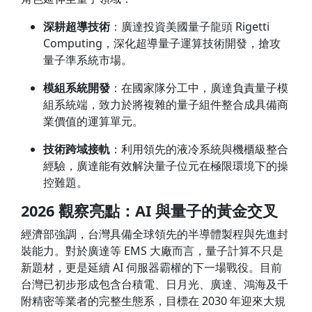
深耕超導技術
：廣達投資美國量子龍頭 Rigetti
Computing，深化超導量子運算技術開發，搶攻
量子準系統市場。
模組系統開發
：在國家隊分工中，廣達負責量子模
組系統端，致力於將複雜的量子組件整合成具備商
業價值的運算單元。
技術跨域接軌
：利用領先的液冷系統與機櫃級整合
經驗，廣達能有效解決量子位元在極限環境下的操
控難題。
2026 觀察亮點：AI 與量子的黃金交叉
經濟部強調，台灣具備全球領先的半導體製程與先進封
裝能力。對於廣達等 EMS 大廠而言，量子計算不只是
新題材，更是延續 AI 伺服器霸權的下一場戰役。目前
台灣已初步形成包含台積電、日月光、廣達、鴻海及千
附精密等業者的完整生態系，目標在 2030 年迎來大規