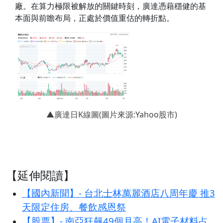
廠。在算力極限被解放的關鍵時刻，廣達憑藉穩健的基
本面與前瞻布局，正處於價值重估的轉折點。
▲廣達日K線圖(圖片來源:Yahoo股市)
【延伸閱讀】
【國內新聞】- 台北士林萬麗酒店八周年慶 推3
天限定住房、餐飲感恩祭
【股票】- 南亞狂飆49個月高！AI電子材料占