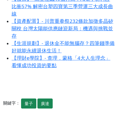
比衝57% 解密台塑四寶第三季營運三大成長曲
線
【資產配置】- 川普重拳祭232條款加徵多晶矽
關稅 台灣太陽能供應鏈迎新局：機遇與挑戰並
存
【生涯規劃】- 退休金不能無腦存？四筆錢準備
好就能永續退休生活！
【理財e學院】- 查理．蒙格「4大人生理念」
看懂成功投資的要點
關鍵字：
量子
廣達