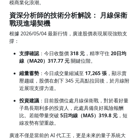
模商業化浪潮。
資深分析師的技術分析解說
：
月線保衛
戰現進場契機
根據 2026/05/04 最新行情，廣達股價表現展現強勁支
撐：
支撐確認
：今日收盤價
318 元
，精準守住
20日均
線（MA20）317.77 元
關鍵位階。
縮量蓄勢
：今日成交量縮減至
17,265 張
，顯示賣
壓趨緩，股價在創下 345 元高點拉回後，於月線附
近展現支撐力道。
投資建議
：目前股價位處月線保衛戰，對於看好量
子島長期利多的投資人，此處具備良好風險報酬
比。若能帶量突破
5日均線（MA5）319.8 元
，短
線攻勢有望重啟。
廣達不僅是當前的 AI 代工王，更是未來的量子系統大