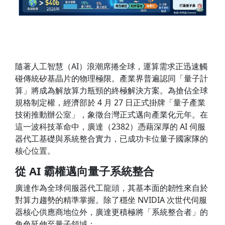
隨著人工智慧（AI）浪潮席捲全球，運算需求正迅速觸
碰傳統矽基晶片的物理極限。產業界普遍認同「量子計
算」將成為解放算力瓶頸的終極解決方案。為搶佔全球
規格制定權，經濟部於 4 月 27 日正式掛牌「量子產業
技術推動辦公室」，象徵台灣正式邁向產業化元年。在
這一波科技革命中，廣達（2382）憑藉深厚的 AI 伺服
器代工基礎與系統整合實力，已成功卡位量子國家隊的
核心位置。
從 AI 霸權邁向量子系統整合
廣達作為全球伺服器代工龍頭，其基本面的韌性來自於
對算力趨勢的精準掌握。除了穩坐 NVIDIA 次世代伺服
器核心供應商地位外，廣達更積極將「系統整合者」的
角色延伸至量子領域：