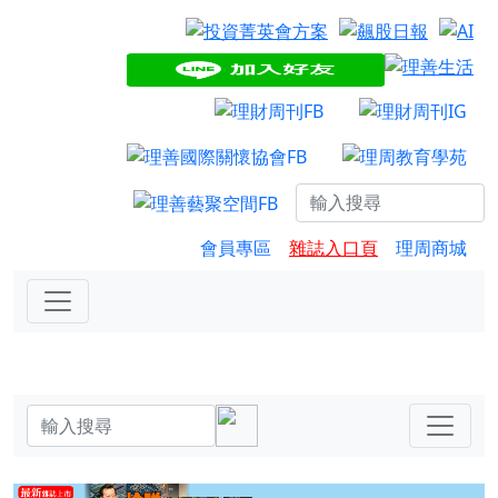
會員專區
雜誌入口頁
理周商城