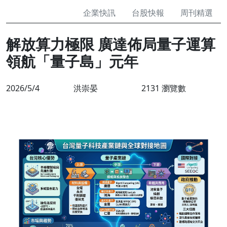
企業快訊
台股快報
周刊精選
解放算力極限 廣達佈局量子運算
領航「量子島」元年
2026/5/4
洪崇晏
2131 瀏覽數