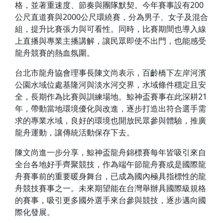
格，並著重速度、節奏與團隊默契。今年賽事設有200
公尺直道賽與2000公尺環繞賽，分為男子、女子及混合
組，提升比賽張力與可看性。同時，比賽期間也導入線
上直播與專業主播講解，讓民眾即使不出門，也能感受
龍舟競賽的熱血氛圍。
台北市龍舟協會理事長陳文尚表示，百齡橋下左岸河濱
公園水域位處基隆河與淡水河交界，水域條件穩定且安
全，長期作為比賽與訓練場地。鯨神盃賽事在此深耕21
年，帶動當地環境優化與改進，逐步打造出符合選手需
求的專業水域，良好的環境也開放民眾參與體驗，推廣
龍舟運動，讓傳統活動保存下去。
陳文尚進一步分享，鯨神盃龍舟錦標賽每年皆吸引來自
全台各地好手齊聚競技，作為端午節龍舟賽或是國際龍
舟賽事前的重要暖身舞台，已成為國內極具指標性的龍
舟競技賽事之一。未來期望能在台灣舉辦具國際級規格
的賽事，吸引更多國外選手來台參與競技，逐步邁向國
際化發展。