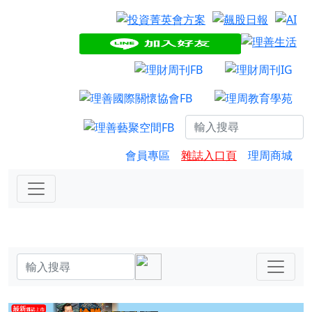
會員專區
雜誌入口頁
理周商城