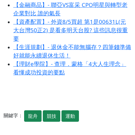
【金融商品】- 聯亞VS富采 CPO明星與轉型老
企業對比 誰的氣長
【資產配置】- 外資8/5買超 第1是00631L(元
大台灣50正2) 是看多明天台股? 這些訊息很重
要
【生涯規劃】- 退休金不能無腦存？四筆錢準備
好就能永續退休生活！
【理財e學院】- 查理．蒙格「4大人生理念」
看懂成功投資的要點
關鍵字：
龍舟
競技
運動