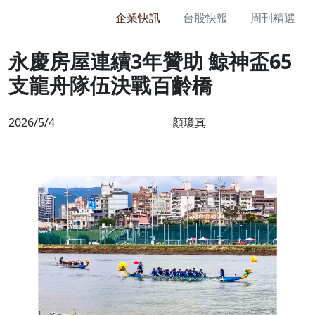
企業快訊
台股快報
周刊精選
永慶房屋連續3年贊助 鯨神盃65
支龍舟隊伍決戰百齡橋
2026/5/4
顏瓊真