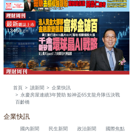
首頁
讀新聞
企業快訊
永慶房屋連續3年贊助 鯨神盃65支龍舟隊伍決戰
百齡橋
企業快訊
國內新聞
民生新聞
政治新聞
國際焦點