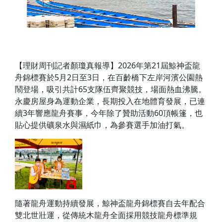
【理財周刊記者顏瓊真報導】2026年第21屆鯨神盃龍
舟錦標賽於5月2日至3日，在百齡橋下左岸河濱公園熱
鬧登場，吸引共計65支隊伍齊聚競技，場面熱血沸騰。
永慶房屋身為運動企業，長期投入在地體育發展，已連
續3年響應龍舟賽事，今年除了贊助活動60頂帳篷，也
貼心提供礦泉水與濕紙巾，為參賽選手加油打氣。
隨著龍舟運動持續發展，鯨神盃龍舟錦標賽自去年配合
雙北世壯運，從傳統木龍舟全面採用競技龍舟標準規