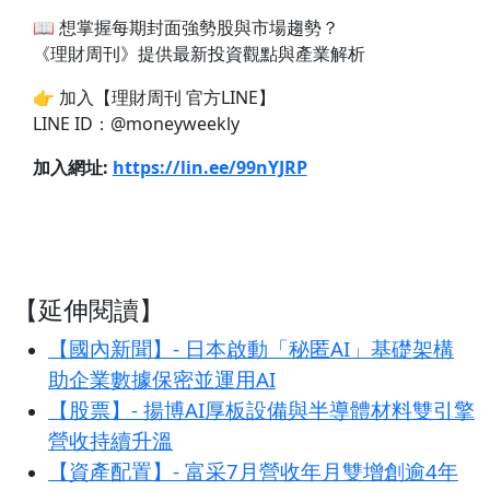
📖 想掌握每期封面強勢股與市場趨勢？
《理財周刊》提供最新投資觀點與產業解析
👉 加入【理財周刊 官方LINE】
LINE ID：@moneyweekly
加入網址:
https://lin.ee/99nYJRP
【延伸閱讀】
【國內新聞】- 日本啟動「秘匿AI」基礎架構
助企業數據保密並運用AI
【股票】- 揚博AI厚板設備與半導體材料雙引擎
營收持續升溫
【資產配置】- 富采7月營收年月雙增創逾4年