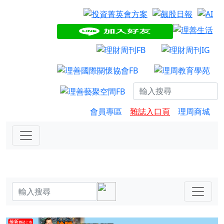
會員專區
雜誌入口頁
理周商城