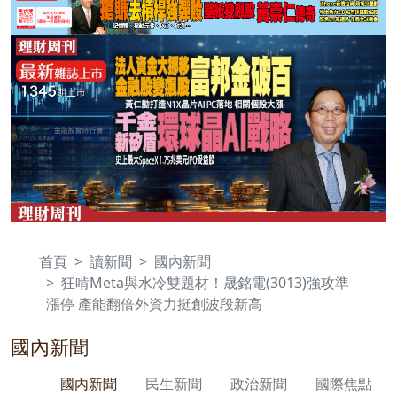
首頁
讀新聞
國內新聞
狂啃Meta與水冷雙題材！晟銘電(3013)強攻準
漲停 產能翻倍外資力挺創波段新高
國內新聞
國內新聞
民生新聞
政治新聞
國際焦點