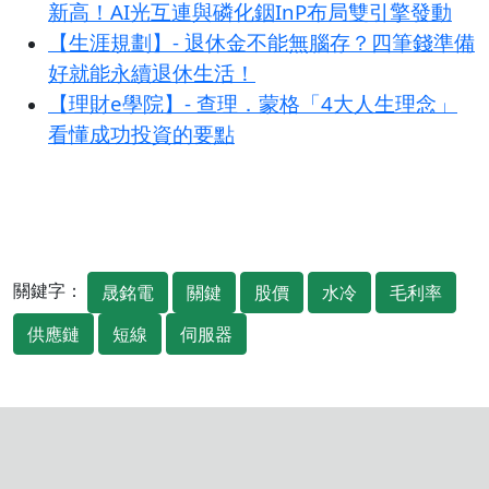
新高！AI光互連與磷化銦InP布局雙引擎發動
【生涯規劃】- 退休金不能無腦存？四筆錢準備
好就能永續退休生活！
【理財e學院】- 查理．蒙格「4大人生理念」
看懂成功投資的要點
關鍵字：
晟銘電
關鍵
股價
水冷
毛利率
供應鏈
短線
伺服器