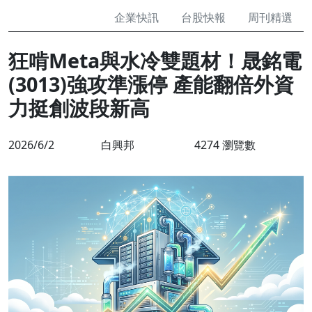
企業快訊
台股快報
周刊精選
狂啃Meta與水冷雙題材！晟銘電
(3013)強攻準漲停 產能翻倍外資
力挺創波段新高
2026/6/2
白興邦
4274 瀏覽數