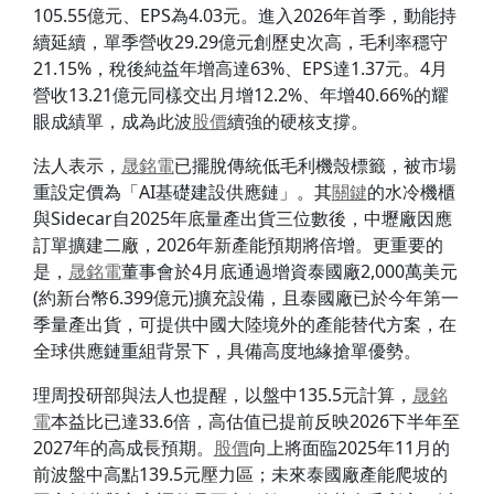
105.55億元、EPS為4.03元。進入2026年首季，動能持
續延續，單季營收29.29億元創歷史次高，毛利率穩守
21.15%，稅後純益年增高達63%、EPS達1.37元。4月
營收13.21億元同樣交出月增12.2%、年增40.66%的耀
眼成績單，成為此波
股價
續強的硬核支撐。
法人表示，
晟銘電
已擺脫傳統低毛利機殼標籤，被市場
重設定價為「AI基礎建設供應鏈」。其
關鍵
的水冷機櫃
與Sidecar自2025年底量產出貨三位數後，中壢廠因應
訂單擴建二廠，2026年新產能預期將倍增。更重要的
是，
晟銘電
董事會於4月底通過增資泰國廠2,000萬美元
(約新台幣6.399億元)擴充設備，且泰國廠已於今年第一
季量產出貨，可提供中國大陸境外的產能替代方案，在
全球供應鏈重組背景下，具備高度地緣搶單優勢。
理周投研部與法人也提醒，以盤中135.5元計算，
晟銘
電
本益比已達33.6倍，高估值已提前反映2026下半年至
2027年的高成長預期。
股價
向上將面臨2025年11月的
前波盤中高點139.5元壓力區；未來泰國廠產能爬坡的