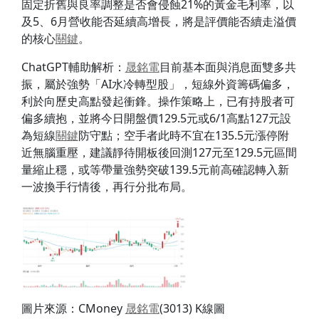
固定折舊與良率調整是否會侵蝕21%的黃金毛利率，以
及5、6月營收能否延續高增長，將是評價能否續走溢價
的核心
關鍵
。
ChatGPT輔助解析：
晟銘電
目前基本面與消息面雙多共
振，屬於強勢「AI水冷轉型股」，短線外資籌碼偏多，
利於向歷史高點發起衝鋒。操作策略上，已有持股者可
偏多續抱，並將今日開盤價129.5元或6/1高點127元設
為短線
關鍵
防守點；空手者此時不宜在135.5元漲停附
近無腦重壓，建議靜待開板後回測127元至129.5元區間
量縮止穩，或等帶量強勢突破139.5元前高確認轉入新
一波換手行情後，再行分批布局。
圖片來源：CMoney
晟銘電
(3013) K線圖