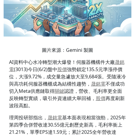
圖片來源：Gemini 製圖
AI資料中心水冷轉型潮大爆發！伺服器機構件大廠
晟銘
電
(3013)今日(6/2)盤中
股價
強勢鎖定135.5元準漲停價
位，大漲9.72%，成交量急遽放大至9,684張。受隨液冷
與高功耗伺服器機櫃成為結構性趨勢，
晟銘電
不僅成功
切入Meta供應鏈取得
關鍵
認證，營收、毛利率更全面
反映轉型實績，吸引外資連續大舉回補，
股價
再度刷新
波段高點。
理周投研部指出，
晟銘電
基本面表現相當強勁，2025年
第四季合併營收達30.55億元創歷史新高，毛利率衝上
21.21%，單季EPS達1.59元；累計2025全年營收達