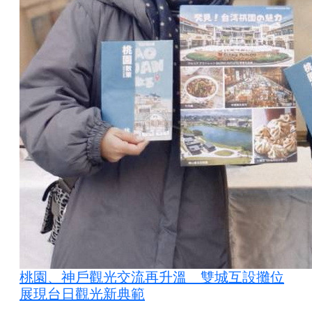
桃園、神戶觀光交流再升溫 雙城互設攤位
展現台日觀光新典範