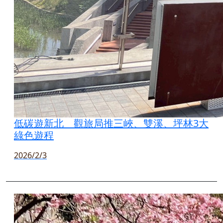
低碳遊新北 觀旅局推三峽、雙溪、坪林3大
綠色遊程
2026/2/3