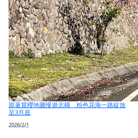
跟著賞櫻地圖慢遊北橫 粉色花海一路綻放
至3月底
2026/2/1