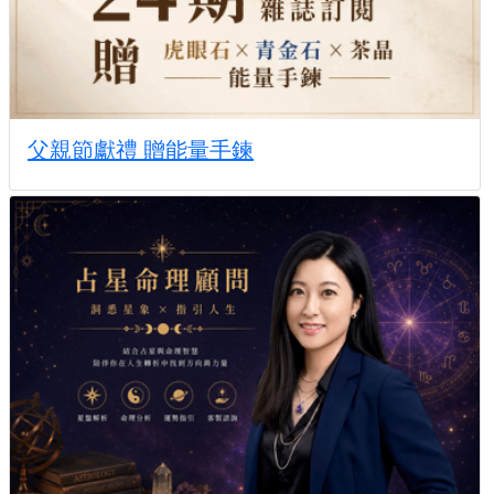
父親節獻禮 贈能量手鍊