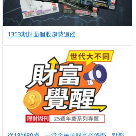
1353期封面個股趨勢追蹤
從18到80歲，一堂全民的財富必修學....點擊