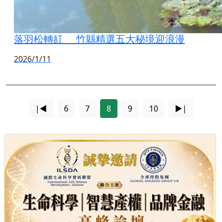
落羽松轉紅 竹縣精選五大秘境迎浪漫
2026/1/11
|◄
6
7
8
9
10
►|